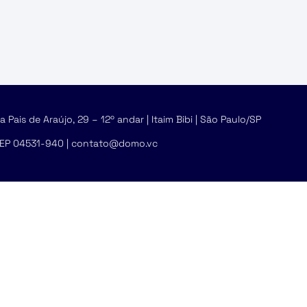
 Pais de Araújo, 29 – 12º andar | Itaim Bibi | São Paulo/SP
EP 04531-940 | contato@domo.vc