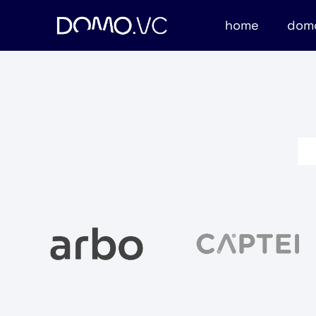
home
dom