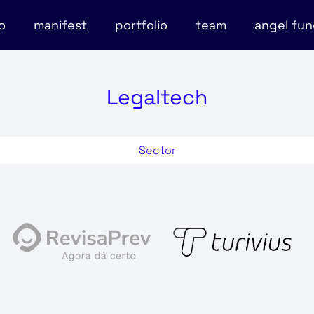
o
manifest
portfolio
team
angel fu
Legaltech
Sector