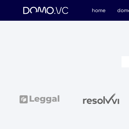
home
dom