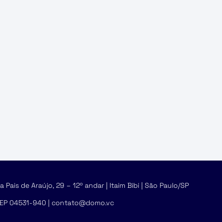
 Pais de Araújo, 29 – 12º andar | Itaim Bibi | São Paulo/SP
EP 04531-940 | contato@domo.vc