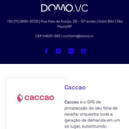
+55 (11) 2640-5006 | Rua Pais de Araújo, 29 – 12º andar | Itaim Bibi | São
Paulo/SP
CEP 04531-940 | contato@domo.vc
Caccao
Caccao
é o GPS de
prospecção do seu time de
receita: orquestra toda a
geração de demanda em um
só lugar, substituindo